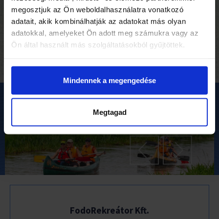
Zalakaros és környéke kiváló túraútvonalakat ígér
megosztjuk az Ön weboldalhasználatra vonatkozó
mindenkinek!
adatait, akik kombinálhatják az adatokat más olyan
adatokkal, amelyeket Ön adott meg számukra vagy az
TOVÁBB OLVASOM »
Ön által használt más szolgáltatásokból gyűjtöttek.
Mindennek a megengedése
Megtagad
FodoRekreátor Kft.