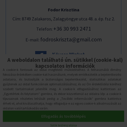
Fodor Krisztina
Cím: 8749 Zalakaros, Zalagyöngye utca 48. a. ép. fsz 2.
+36 30 993 2471
Telefon:
fodroskriszta@gmail.com
E-mail:
Kövess Minket
Facebook-on is!
A weboldalon található ún. sütikkel (cookie-kal)
kapcsolatos információk
A cookie-k fontosak az oldal megfelelő működéséhez. A felhasználói élmény
fokozása érdekében cookie-kat használunk, melyek emlékeztetik a bejelentkezési
ADATVÉDELEM
adataira, és biztosítják a biztonságos bejelentkezést, statisztikai adatokat
gyűjtenek az oldal funkcióinak optimalizálásához, és az Ön érdeklődési köréhez
2017-2026. © Fodrosvizitura.hu
szabott tartalmakat jelenítik meg. A cookie-k elfogadásához kattintson az
„Egyetértek és folytatom” gombra, és ekkor közvetlenül az oldalra lép: a cookie-k
Minden jog fenntartva
típusainak részletes leírását pedig a „További információk” gombra kattintva
érheti el, ahol kiválaszthatja, hogy elfogadja-e az egyes cookie-k alkalmazását az
oldalon való tartózkodás során.
Elfogadás ás továbblépés
Sütik testreszabása