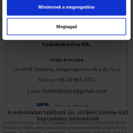
Mindennek a megengedése
Megtagad
FodoRekreátor Kft.
Fodor Krisztina
Cím: 8749 Zalakaros, Zalagyöngye utca 48. a. ép. fsz 2.
+36 30 993 2471
Telefon:
fodroskriszta@gmail.com
E-mail:
Kövess Minket
Facebook-on is!
A weboldalon található ún. sütikkel (cookie-kal)
kapcsolatos információk
A cookie-k fontosak az oldal megfelelő működéséhez. A felhasználói élmény
fokozása érdekében cookie-kat használunk, melyek emlékeztetik a bejelentkezési
ADATVÉDELEM
adataira, és biztosítják a biztonságos bejelentkezést, statisztikai adatokat