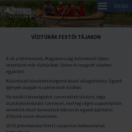
MENÜ
VÍZITÚRÁK FESTŐI TÁJAKON
A víz a lételemünk, Magyarország különböző tájain
vezettünk már vízitúrákat. Sebes és nyugodt vízeken
egyaránt.
Különböző túralehetőségeink közül válogathatsz. Egyedi
igények alapján is szervezünk túrákat.
Ha baráti társaságként szeretnétek túrázni, vagy
osztálykirándulást szervezel, esetleg céges csapatépítőn
vennétek részt keressetek bátran és egyedi ajánlatot
állítunk össze részetekre.
10 fő jelentkezése felett csoportos kedvezményt