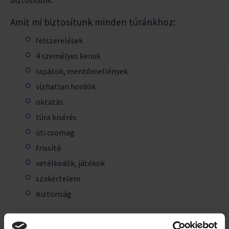
biztosítunk.
Amit mi biztosítunk minden túránkhoz:
felszerelések
4 személyes kenuk
lapátok, mentőmellények
vízhatlan hordók
oktatás
túra kisérés
úti csomag
frissítő
vetélkedők, játékok
szakértelem
biztonság
Amit kell hozni: