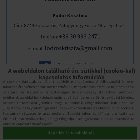
Fodor Krisztina
Cím: 8749 Zalakaros, Zalagyöngye utca 48. a. ép. fsz 2.
+36 30 993 2471
Telefon:
fodroskriszta@gmail.com
E-mail:
Kövess Minket
Facebook-on is!
A weboldalon található ún. sütikkel (cookie-kal)
kapcsolatos információk
A cookie-k fontosak az oldal megfelelő működéséhez. A felhasználói élmény
fokozása érdekében cookie-kat használunk, melyek emlékeztetik a bejelentkezési
ADATVÉDELEM
adataira, és biztosítják a biztonságos bejelentkezést, statisztikai adatokat
gyűjtenek az oldal funkcióinak optimalizálásához, és az Ön érdeklődési köréhez
2017-2026. © Fodrosvizitura.hu
szabott tartalmakat jelenítik meg. A cookie-k elfogadásához kattintson az
„Egyetértek és folytatom” gombra, és ekkor közvetlenül az oldalra lép: a cookie-k
Minden jog fenntartva
típusainak részletes leírását pedig a „További információk” gombra kattintva
érheti el, ahol kiválaszthatja, hogy elfogadja-e az egyes cookie-k alkalmazását az
oldalon való tartózkodás során.
Elfogadás ás továbblépés