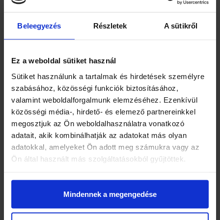
jókedv
fürdőruha
Beleegyezés
Részletek
A sütikről
váltóruha és törölköző
sport felszerelés
Ez a weboldal sütiket használ
sapka
Sütiket használunk a tartalmak és hirdetések személyre
cipő vagy szandál, amit nem sajnálsz
szabásához, közösségi funkciók biztosításához,
szúnyogriasztó, naptej
valamint weboldalforgalmunk elemzéséhez. Ezenkívül
esőkabát
közösségi média-, hirdető- és elemező partnereinkkel
megosztjuk az Ön weboldalhasználatra vonatkozó
ZALA TÚRA
adatait, akik kombinálhatják az adatokat más olyan
adatokkal, amelyeket Ön adott meg számukra vagy az
Ön által használt más szolgáltatásokból gyűjtöttek.
Evezzünk együtt a festői szépségű Zala folyón! A félnapos
túra során bárki megismerkedhet a vízi túrák csodálatos és
Mindennek a megengedése
magával ragadó világával. Egy biztos, ha egyszer
kipróbálod, még többet szeretnél belőle!