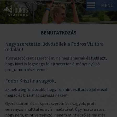
MENÜ
BEMUTATKOZÁS
Nagy szeretettel üdvözöllek a Fodros Vízitúra
oldalán!
Túravezetőként szeretném, ha megismernél és tudd azt,
hogy kivel is fogsz egy felejthetetlen élményt nyújtó
programon részt venni.
Fodor Krisztina vagyok,
akinek a legfontosabb, hogy Te, mint vízitúrázó jól érezd
magad és bizalmat szavazz nekem!
Gyerekkorom óta a sport szerelmese vagyok, profi
versenyzői múlttal és a víz imádatával. Úgy hozta a sors,
hogy nem, mint versenyző, hanem mint edző és ma már