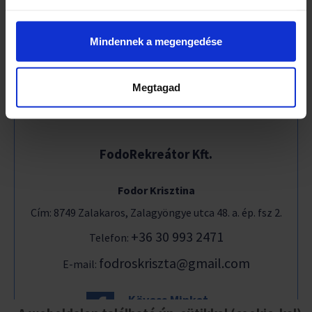
Várok mindenkit sok szeretettel bármelyik túrámon és
garantálom, hogy nem fogtok csalódni!
Mindennek a megengedése
Megtagad
FodoRekreátor Kft.
Fodor Krisztina
Cím: 8749 Zalakaros, Zalagyöngye utca 48. a. ép. fsz 2.
+36 30 993 2471
Telefon:
fodroskriszta@gmail.com
E-mail:
Kövess Minket