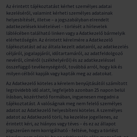
Az érintett tájékoztatást kérhet személyes adatai
kezeléséről, valamint kérheti személyes adatainak
helyesbítését, illetve – a jogszabályban elrendelt
adatkezelések kivételével – törlését a hírlevelek
láblécében található linken vagy a Adatkezelő bármelyik
elérhetőségén. Az érintett kérelmére a Adatkezelő
tájékoztatást ad az általa kezelt adatairól, az adatkezelés
céljáról, jogalapjáról, időtartamáról, az adatfeldolgozó
nevéről, címéről (székhelyéről) és az adatkezeléssel
összefüggő tevékenységéről, továbbá arról, hogy kik és
milyen célból kapják vagy kapták meg az adatokat.
Az Adatkezelő köteles a kérelem benyújtásától számított
legrövidebb idő alatt, legfeljebb azonban 25 napon belül
írásban, közérthető formában, ingyenesen megadni a
tájékoztatást. A valóságnak meg nem felelő személyes
adatot az Adatkezelő helyesbíteni köteles. A személyes
adatot az Adatkezelő törli, ha kezelése jogellenes, az
érintett kéri, az hiányos vagy téves – és ez az állapot
jogszerűen nem korrigálható - feltéve, hogy a törlést