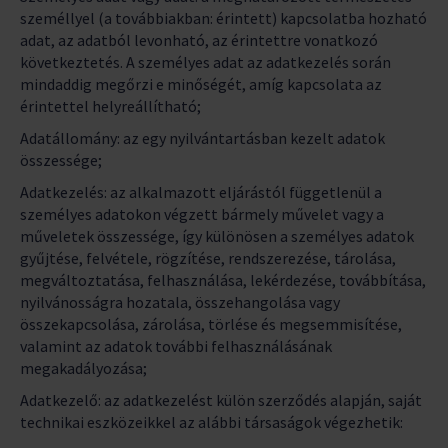
személlyel (a továbbiakban: érintett) kapcsolatba hozható
adat, az adatból levonható, az érintettre vonatkozó
következtetés. A személyes adat az adatkezelés során
mindaddig megőrzi e minőségét, amíg kapcsolata az
érintettel helyreállítható;
Adatállomány: az egy nyilvántartásban kezelt adatok
összessége;
Adatkezelés: az alkalmazott eljárástól függetlenül a
személyes adatokon végzett bármely művelet vagy a
műveletek összessége, így különösen a személyes adatok
gyűjtése, felvétele, rögzítése, rendszerezése, tárolása,
megváltoztatása, felhasználása, lekérdezése, továbbítása,
nyilvánosságra hozatala, összehangolása vagy
összekapcsolása, zárolása, törlése és megsemmisítése,
valamint az adatok további felhasználásának
megakadályozása;
Adatkezelő: az adatkezelést külön szerződés alapján, saját
technikai eszközeikkel az alábbi társaságok végezhetik: