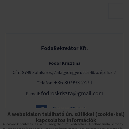
FodoRekreátor Kft.
Fodor Krisztina
Cím: 8749 Zalakaros, Zalagyöngye utca 48. a. ép. fsz 2.
+36 30 993 2471
Telefon:
fodroskriszta@gmail.com
E-mail:
Kövess Minket
Facebook-on is!
A weboldalon található ún. sütikkel (cookie-kal)
kapcsolatos információk
A cookie-k fontosak az oldal megfelelő működéséhez. A felhasználói élmény
fokozása érdekében cookie-kat használunk, melyek emlékeztetik a bejelentkezési