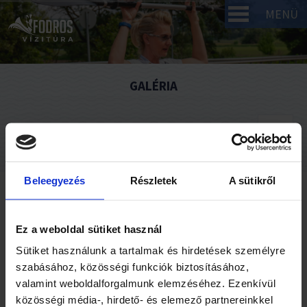
MENÜ
GALÉRIA
Beleegyezés
Részletek
A sütikről
FodoRekreátor Kft.
Ez a weboldal sütiket használ
Sütiket használunk a tartalmak és hirdetések személyre
Fodor Krisztina
szabásához, közösségi funkciók biztosításához,
Cím: 8749 Zalakaros, Zalagyöngye utca 48. a. ép. fsz 2.
valamint weboldalforgalmunk elemzéséhez. Ezenkívül
közösségi média-, hirdető- és elemező partnereinkkel
+36 30 993 2471
Telefon: