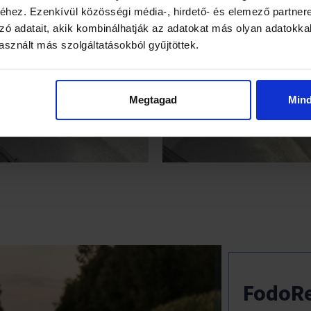
hez. Ezenkívül közösségi média-, hirdető- és elemező partner
zó adatait, akik kombinálhatják az adatokat más olyan adatokka
sznált más szolgáltatásokból gyűjtöttek.
Megtagad
Min
FodoRe