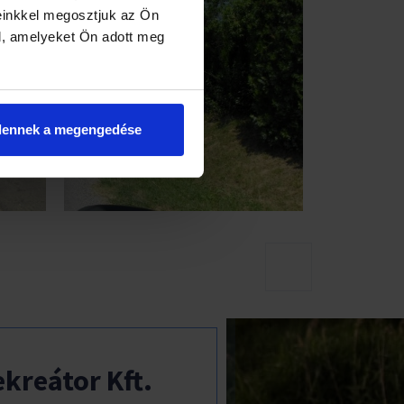
einkkel megosztjuk az Ön
l, amelyeket Ön adott meg
dennek a megengedése
kreátor Kft.