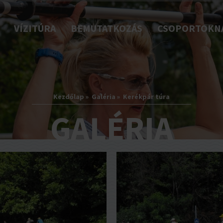
VÍZITÚRA
BEMUTATKOZÁS
CSOPORTOKN
Kezdőlap
»
Galéria
»
Kerékpár túra
GALÉRIA